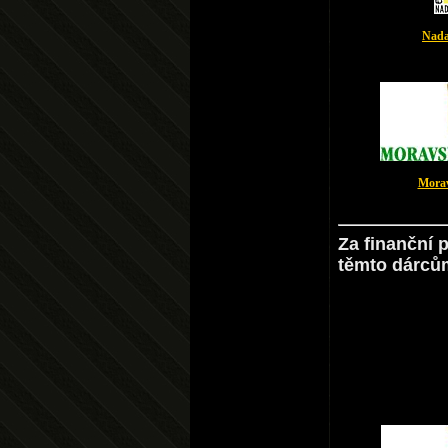
Nada
Morav
Za finanční 
těmto dárců