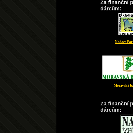
Za finanční 
dárcům:
Nadace Part
Moravská ba
Za finanční 
dárcům: