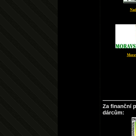
Nad
Morav
Za finanční 
dárcům: