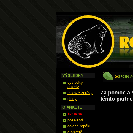
Ropák
VÝSLEDKY
S
PONZ
výsledky
ankety
Za pomoc a 
tiskové zprávy
těmto partn
glosy
O ANKETĚ
aktuálně
poselství
galerie ropáků
o anketě