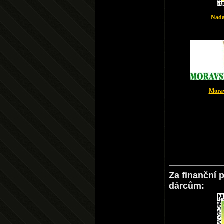
Nada
Morav
Za finanční 
dárcům: