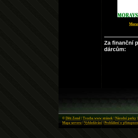
Mora
Za finanční 
dárcům:
©
Děti Země
|
Tvorba www stránek
|
Národní parky
Mapa serveru
|
Vyhledávání
|
Prohlášení o přístupnos