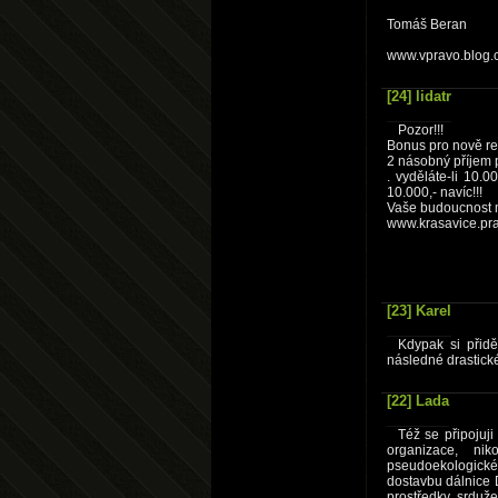
Tomáš Beran
www.vpravo.blog.
[24] lidatr
Pozor!!!
Bonus pro nově re
2 násobný příjem p
. vyděláte-li 10.0
10.000,- navíc!!!
Vaše budoucnost m
www.krasavice.pr
[23] Karel
Kdypak si přid
následné drastick
[22] Lada
Též se připojuj
organizace, nik
pseudoekologick
dostavbu dálnice 
prostředky srduže