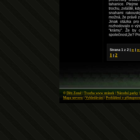
tahanice. Ptejme
trochu, zvláště, kd
snahami rakouský
možná, že právě zde
Jinak otázka pro
rozhodovalo o vý
"krámu". Že by o
společnost,že? Pro
»
»
Strana 1 z 2 |
|
1
2
|
©
Děti Země
|
Tvorba www stránek
|
Národní parky
Mapa serveru
|
Vyhledávání
|
Prohlášení o přístupnos