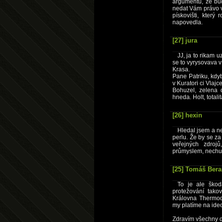
argumentu, že bude
nedat Vám právo v
pískovišti, kter
napovedla.
[27] jura
JJ, ja to rikam 
se to vyrysovava 
Krasa.
Pane Patriku, kdyb
v Kuratori ci Vlajc
Bohuzel, zelena 
hneda. Holt, totali
[26] hexin
Hledal jsem a n
perlu. Že by se za
veřejných zdroj
průmyslem, nechu
[25] Tomáš Ber
To je ale škod
protežování tako
Královna Thermod
my platíme na ideo
Zdravím všechny dě