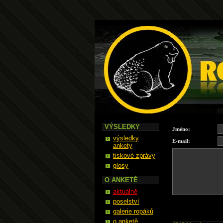
Ropák
VÝSLEDKY
Jméno:
výsledky
E-mail:
ankety
tiskové zprávy
glosy
O ANKETĚ
aktuálně
poselství
galerie ropáků
o anketě