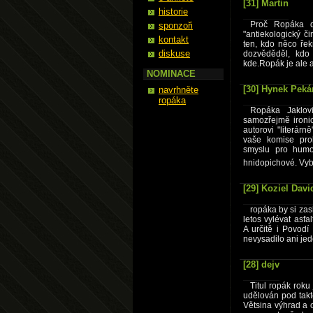
[31] Martin
historie
Proč Ropáka d
sponzoři
"antiekologický č
kontakt
ten, kdo něco ře
diskuse
dozvěděděl, kdo 
kde.Ropák je ale as
NOMINACE
[30] Hynek Peká
navrhněte
ropáka
Ropáka Jaklov
samozřejmě ironi
autorovi "literár
vaše komise prok
smyslu pro humor
hnidopichové. Vyb
[29] Koziel Davi
ropáka by si zas
letos vylévat asf
A určitě i Povod
nevysadilo ani je
[28] dejv
Titul ropák rok
udělován pod tak
Větsina výhrad a 