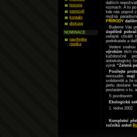
dalších nepoživat
historie
rozmach. A to po
sponzoři
kde nás poprvé z
možná paradoxn
kontakt
PŘÍRODY
dalším
diskuse
Budeme Vás pro
úspěšně pokraču
NOMINACE
veřejně chválit 
navrhněte
podnikatele a dal
ropáka
Vedeni snahou 
výrokům
těch m
každoročně pr
antiekologický č
výrok
“Zelená pe
Posílejte pro
nemoudré,
mají 
svědomitě a že ro
perlu dostane t
postaráme o to, 
S pozdravem
Ekologická se
1. ledna 2002
Kompletní pře
ročníků anket
R