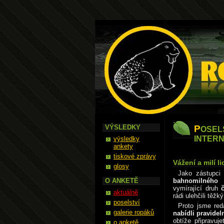
Ropák
VÝSLEDKY
P
OSEL
INTER
výsledky
ankety
tiskové zprávy
Vážení a milí li
glosy
Jako zástupci
O ANKETĚ
bahnomilnéh
vymírající druh
aktuálně
rádi ulehčili těž
poselství
Proto jsme red
galerie ropáků
nabídli pravidel
obtíže připravuje
o anketě