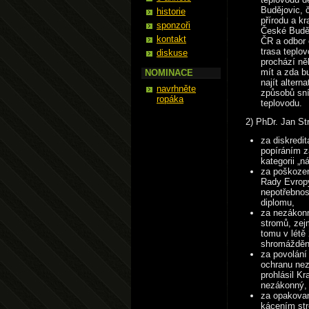
Budějovic, 
historie
přírodu a k
sponzoři
České Buděj
kontakt
ČR a odbor 
trasa teplo
diskuse
prochází ně
mít a zda b
NOMINACE
najít altern
navrhněte
způsobů sní
ropáka
teplovodu.
2) PhDr. Jan S
za diskredi
popíráním z
kategorii „n
za poškozen
Rady Evropy
nepotřebnos
diplomu,
za nezákon
stromů, zej
tomu v létě
shromážděn
za povolání
ochranu nez
prohlásil K
nezákonný,
za opakovan
kácením str