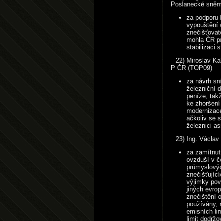
Poslanecké sně
za podporu 
vypouštění 
znečišťovate
mohla ČR pr
stabilizaci 
22) Miroslav Ka
P ČR (TOP09)
za návrh sní
železniční d
peníze, tak
ke zhoršení
modernizace
ačkoliv se 
železnici as
23) Ing. Václav
za zamítnut
ovzduší v č
průmyslový
znečišťujíc
výjimky pov
jiných evro
znečištění 
používány, 
emisních li
limit dodrž