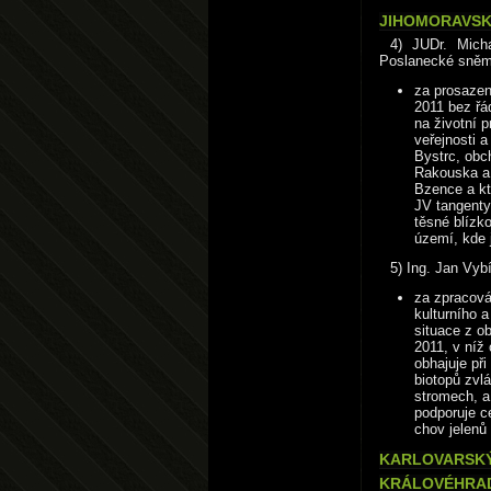
JIHOMORAVSKÝ
4) JUDr. Mich
Poslanecké sně
za prosazen
2011 bez řá
na životní p
veřejnosti 
Bystrc, obc
Rakouska a 
Bzence a kt
JV tangenty
těsné blízko
území, kde 
5) Ing. Jan Vybí
za zpracov
kulturního 
situace z ob
2011, v níž
obhajuje při
biotopů zvl
stromech, a
podporuje c
chov jelenů
KARLOVARSKÝ 
KRÁLOVÉHRAD