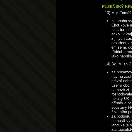
PLZEŇSKÝ KRA
13) Mgr. Tomáš 
za snahu vy
Chotíkově u
tisíc tun od
ačkoli v kr
z jiných čá
prostředí v 
emisemi, do
třídění a r
jako napřík
14) Bc. Milan 
za prosazo
návrhu zast
právní ochr
území obcí 
na nově zří
rozhodovala
fakulty UK 
přírody a p
soustavy N
životního pr
za podporu 
nutností vyk
lanovka je 
zastupitels