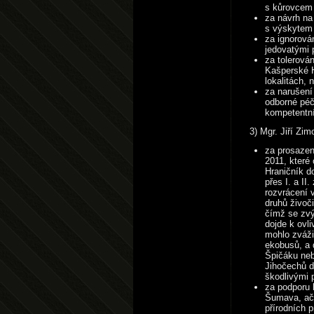
s kůrovcem 
za návrh na
s výskytem 
za ignorová
jedovatými p
za tolerová
Kašperské H
lokalitách, 
za narušení 
odborné péč
kompetentní
3) Mgr. Jiří Zi
za prosazen
2011, které
Hraničník d
přes I. a II
rozvrácení 
druhů živoč
čímž se zvý
dojde k ovl
mohlo zvážit
ekobusů, a 
Špičáku neb
Jihočechů d
škodlivými p
za podporu
Šumava, ačk
přírodních 