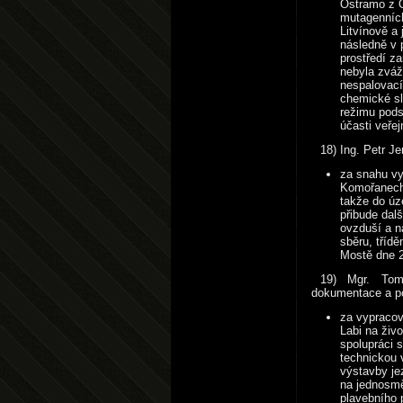
Ostramo z O
mutagenních
Litvínově a 
následně v 
prostředí z
nebyla zváž
nespalovací
chemické sl
režimu pods
účasti veře
18) Ing. Petr J
za snahu vy
Komořanech 
takže do úz
přibude dalš
ovzduší a n
sběru, tříd
Mostě dne 2
19) Mgr. Tom
dokumentace a p
za vypracov
Labi na živo
spolupráci 
technickou 
výstavby je
na jednosměr
plavebního 