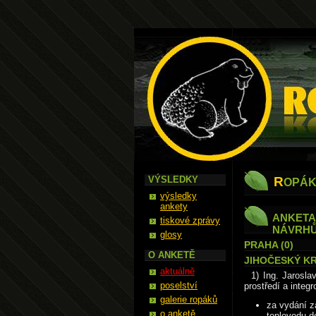
Ropák
VÝSLEDKY
R
OPÁK
výsledky
ankety
ANKETA 
tiskové zprávy
NÁVRHŮ 
glosy
PRAHA (0)
O ANKETĚ
JIHOČESKÝ KR
aktuálně
1) Ing. Jarosla
poselství
prostředí a integ
galerie ropáků
za vydání z
o anketě
teplovodu d