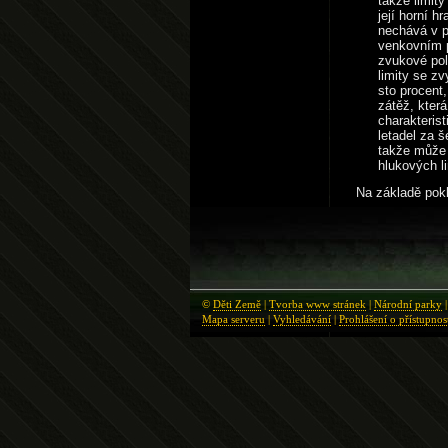
takže limity
její horní h
nechává v p
venkovním p
zvukové pol
limity se z
sto procent,
zátěž, která
charakterist
letadel za š
takže může
hlukových l
Na základě pokl
©
Děti Země
|
Tvorba www stránek
|
Národní parky
Mapa serveru
|
Vyhledávání
|
Prohlášení o přístupnos