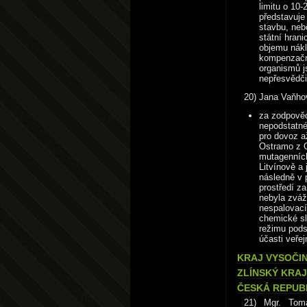
limitu o 10
představuje
stavbu, neb
státní hran
objemu nákl
kompenzační
organismů j
nepřesvědči
20) Jana Vaňho
za zodpověd
nepodstatné
pro dovoz a
Ostramo z O
mutagenních
Litvínově a 
následně v 
prostředí z
nebyla zváž
nespalovací
chemické sl
režimu pods
účasti veře
KRAJ VYSOČIN
ZLÍNSKÝ KRAJ 
ČESKÁ REPUBL
21) Mgr. Tomá