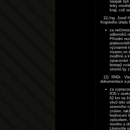
naopak byli
linky mnohd
kraji, což s
11) Ing. Josef 
Krajského úřadu 
za nečinnos
odborníků n
Přírodní re
pralesovité
významné lo
rozporu se 
modřínů a k
zpracování 
biotopů vzá
stromů by z
12) RNDr. Vla
dokumentace a p
za vypracov
R35 v úseku
62 km na ži
vlivů této 
územního ro
zrušen, tak
hodnocení b
způsobem, t
nového a ob
Litomyšle n