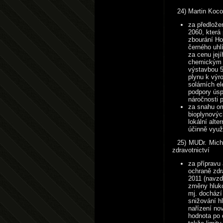
24) Martin Koco
za předlože
2060, která
zbourání Ho
černého uhl
za cenu jej
chemickým z
výstavbou 5
plynu k výr
solárních e
podpory úsp
náročnosti 
za snahu om
bioplynových
lokální alte
účinně využ
25) MUDr. Micha
zdravotnictví
za přípravu
ochraně zdra
2011 (navzdo
změny hluko
mj. dochází
snižování h
nařízení no
hodnota po 