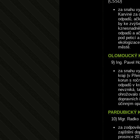
(ČSSD)
za snahu vy
Karviné za c
odpadů, ačk
by ke zvýše
kznesnadněn
odpadů a ač
pod peticí 
ekologizace
městě.
OLOMOUCKÝ K
9) Ing. Pavel 
za snahu vy
kraji (v Pře
korun s roč
odpadů v kr
nevzniká, t
ohrožovalo s
dopravních 
účinným opa
PARDUBICKÝ K
10) Mgr. Radko
za zodpověd
zajištění do
prosince 201