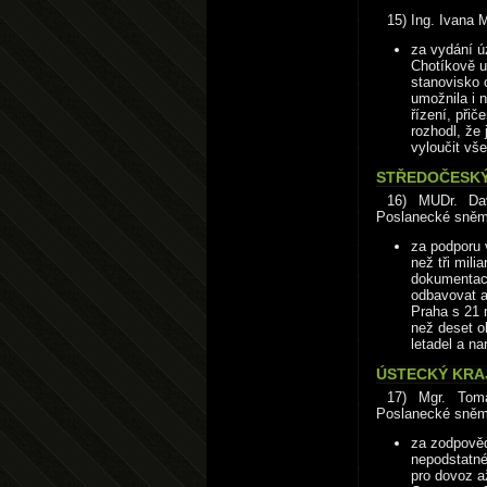
15) Ing. Ivana 
za vydání ú
Chotíkově u 
stanovisko 
umožnila i 
řízení, při
rozhodl, že
vyloučit vš
STŘEDOČESKÝ 
16) MUDr. Dav
Poslanecké sně
za podporu 
než tři mili
dokumentaci 
odbavovat as
Praha s 21 m
než deset ok
letadel a n
ÚSTECKÝ KRAJ
17) Mgr. Tomá
Poslanecké sně
za zodpověd
nepodstatné
pro dovoz a