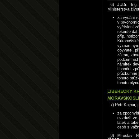
6) JUDr. Ing.
Ministerstva živo
za vydání r
v prvohorní
vyčíslení zá
rešerše dat,
příp. horizo
Krkonošské
významným z
obyvatel, p
zájmu, záva
podzemních 
námitek deví
finanční způ
průzkumné p
tohoto průz
tohoto plynu
LIBERECKÝ KR
MORAVSKOSLE
7) Petr Kajnar,
za zpochybň
ovzduší ve 
látek a také
osob s váž
8) Miroslav N