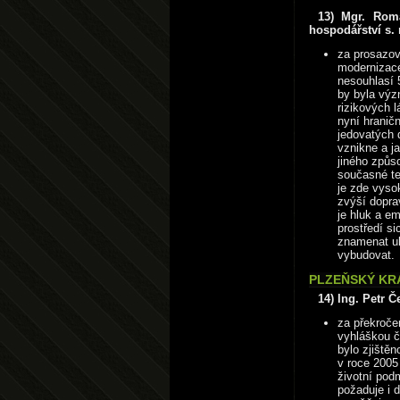
13) Mgr. Rom
hospodářství s. r
za prosazov
modernizace
nesouhlasí 
by byla výz
rizikových l
nyní hraničn
jedovatých 
vznikne a j
jiného způs
současné tec
je zde vyso
zvýší dopra
je hluk a e
prostředí s
znamenat uk
vybudovat.
PLZEŇSKÝ KRA
14) Ing. Petr Č
za překroče
vyhláškou č
bylo zjištěn
v roce 2005
životní pod
požaduje i 