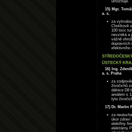
umožňuje.
15) Mgr. Tomáš
a. s.
za vytrvalo
Chotíkově u
100 tisíc tu
nevzniká a 
vážně ohrožo
dopravních 
efektivního
STŘEDOČESKÝ 
ÚSTECKÝ KRAJ
16) Ing. Zdeně
a. s. Praha
za zodpověd
živočichů z
dálnice D8 
areálem s 1
tyto živočic
17) Dr. Martin 
za neutuchaj
úkor zdraví
elektřiny f
elektrárny P