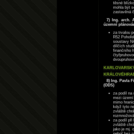
těsné blízk
mohla být s
zastavěná č
7) Ing. arch.
územní plánová
za trvalou p
R52 Pohořel
soustavy N
dílčích stu
finančního 
čtyřpruhovo
dvoupruhov
KARLOVARSKÝ 
KRÁLOVÉHRAD
8) Ing. Pavla 
(ODS)
za podíl na 
mezi území
mimo hranice
když tyto n
zvláště chr
rozmnožován
za podíl při
zvláště chr
jako je mj.
neboť bez n