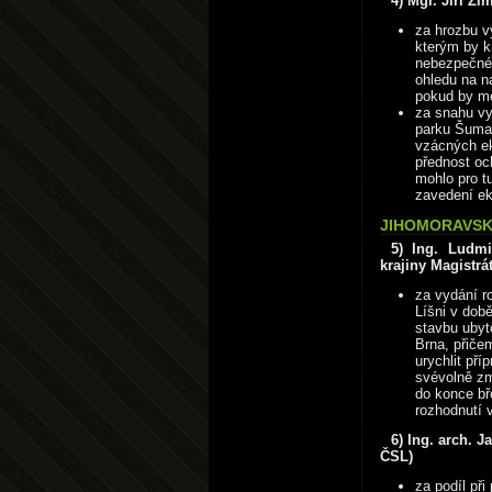
4) Mgr. Jiří Z
za hrozbu v
kterým by k
nebezpečném
ohledu na n
pokud by mě
za snahu vy
parku Šumav
vzácných ek
přednost oc
mohlo pro tu
zavedení e
JIHOMORAVSKÝ
5) Ing. Ludmi
krajiny Magistr
za vydání r
Líšni v dob
stavbu uby
Brna, přiče
urychlit př
svévolně zm
do konce bř
rozhodnutí 
6) Ing. arch. 
ČSL)
za podíl př