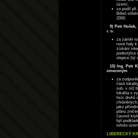
území,
za podíl př
Běleč-střel
2000.
9) Petr Hošek,
r. o.
za záměr ro
nové haly k 
získání int
podestýlce 
slepice žij
10) Ing. Petr 
omezeným
za zodpověd
části lokali
suti, v níž
lokalita s v
tisíc druhů
chráněných,
jako přírod
plánu zniče
časově kryl
být podklad
tohoto územ
LIBERECKÝ KR