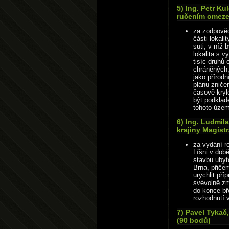
5) Ing. Petr Ku
ručením omeze
za zodpověd
části lokali
suti, v níž
lokalita s v
tisíc druhů
chráněných,
jako přírod
plánu zniče
časově kryl
být podklad
tohoto územ
6) Ing. Ludmil
krajiny Magist
za vydání r
Líšni v dob
stavbu uby
Brna, přiče
urychlit př
svévolně zm
do konce bř
rozhodnutí 
7) Pavel Tykač
(90 bodů)