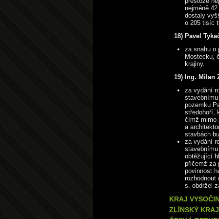
přestože ne
nejméně 42 
dostaly vyš
o 205 tisíc 
18) Pavel Tyka
za snahu o 
Mostecku, č
krajiny.
19) Ing. Milan
za vydání r
stavebnímu 
pozemku Pa
středohoří, 
čímž mimo z
a architekt
stavbách bu
za vydání r
stavebnímu 
obtěžující 
přičemž za 
povinnost h
rozhodnout 
s. obdržel 
KRAJ VYSOČIN
ZLÍNSKÝ KRAJ 