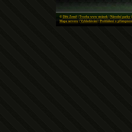
©
Děti Země
|
Tvorba www stránek
|
Národní parky
Mapa serveru
|
Vyhledávání
|
Prohlášení o přístupnos