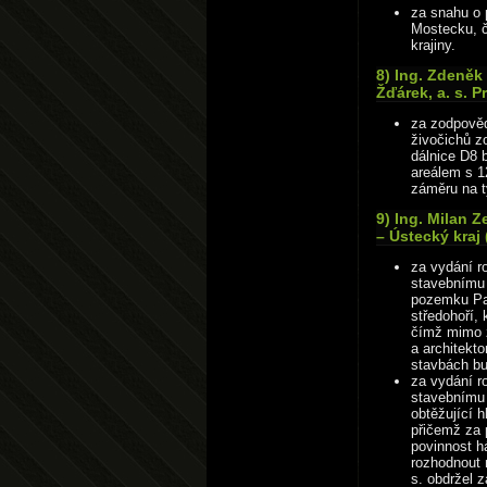
za snahu o 
Mostecku, č
krajiny.
8) Ing. Zdeněk
Žďárek, a. s. P
za zodpověd
živočichů z
dálnice D8 
areálem s 1
záměru na ty
9) Ing. Milan 
– Ústecký kraj
za vydání r
stavebnímu 
pozemku Pa
středohoří, 
čímž mimo z
a architekt
stavbách bu
za vydání r
stavebnímu 
obtěžující 
přičemž za 
povinnost h
rozhodnout 
s. obdržel 