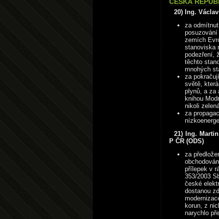
ČESKÁ REPUBL
20) Ing. Václa
za odmítnut
posuzování v
zemích Evr
stanoviska 
podezření, 
těchto stan
mnohých st
za pokračují
světě, kter
plynů, a za 
knihou Modr
nikoli zelen
za propagac
nízkoenerge
21) Ing. Mart
P ČR (ODS)
za předlože
obchodování
přílepek v 
353/2003 Sb
české elekt
dostanou zd
modernizace 
korun, z ni
narychlo př