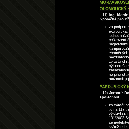
MORAVSKOSLE
OLOMOUCKÝ K
11) Ing. Marti
Společně pro Př
za podporu 
ekologická,
jednoznačně
poškození č
negativnímu
kompenzačn
chráněných 
mezinárodně
zvláště chr
být narušen
zasažených 
na jeho sta
možnosti jej
PARDUBICKÝ K
12) Jaromír D
společnost
za záměr na
% na 117 tis
výstavbou n
191/2002 Sb
zemědělství
ks/m2 nebo 