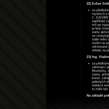
22) Evžen Snít
za předlož
myslivců a 
č. 114/1992 
například z
mít po vypuš
je bylo mož
samy aktivn
se vyskytují
stále mění 
rostlin na 
odchované ž
ohledu na je
23) Ing. Vladi
za předlože
zahrnující 
Mostecku, a
uranu, ačkol
korun, zaháj
jaderných e
redukce emi
to mělo být
Na základě pok