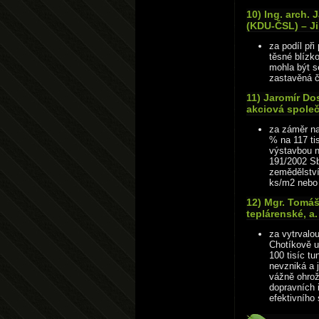
10) Ing. arch.
(KDU-ČSL) – Ji
za podíl př
těsné blízk
mohla být s
zastavěná č
11) Jaromír Do
akciová společ
za záměr na
% na 117 tis
výstavbou n
191/2002 Sb
zemědělství
ks/m2 nebo 
12) Mgr. Tomáš
teplárenské, a.
za vytrvalo
Chotíkově u
100 tisíc tu
nevzniká a 
vážně ohrožo
dopravních 
efektivního