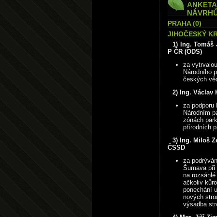
ANKETA 
NÁVRHŮ 
PRAHA (0)
JIHOČESKÝ KR
1) Ing. Tomáš 
P ČR (ODS)
za vytrvalo
Národního 
českých věd
2) Ing. Václav
za podporu 
Národním pa
zónách park
přírodních 
3) Ing. Miloš 
ČSSD
za podrýván
Šumava při
na rozsáhlé
ačkoliv kůr
ponechání u
nových strom
výsadba st