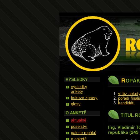
Ropák
VÝSLEDKY
R
OPÁK
výsledky
ankety
vítěz anket
tiskové zprávy
pořadí finali
kandidáti
glosy
O ANKETĚ
TITUL R
aktuálně
poselství
Ing. Vladimír 
republika (245
galerie ropáků
o anketě