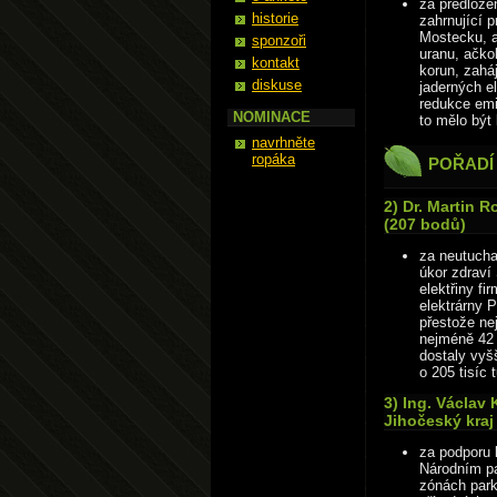
za předlože
historie
zahrnující 
Mostecku, a
sponzoři
uranu, ačkol
kontakt
korun, zaháj
diskuse
jaderných e
redukce emi
NOMINACE
to mělo být
navrhněte
ropáka
POŘADÍ
2) Dr. Martin R
(207 bodů)
za neutuchaj
úkor zdraví
elektřiny f
elektrárny P
přestože ne
nejméně 42 
dostaly vyš
o 205 tisíc 
3) Ing. Václav 
Jihočeský kraj
za podporu 
Národním pa
zónách park