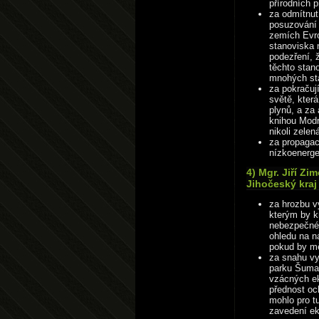
přírodních 
za odmítnut
posuzování v
zemích Evr
stanoviska 
podezření, 
těchto stan
mnohých st
za pokračují
světě, kter
plynů, a za 
knihou Modr
nikoli zelen
za propagac
nízkoenerge
4) Mgr. Jiří Z
Jihočeský kraj
za hrozbu v
kterým by k
nebezpečném
ohledu na n
pokud by mě
za snahu vy
parku Šumav
vzácných ek
přednost oc
mohlo pro tu
zavedení e