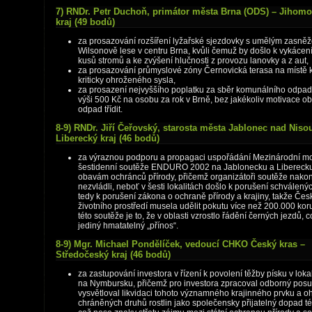
7) RNDr. Petr Duchoň, primátor města Brna (ODS) – Jihom
kraj (49 bodů)
za prosazování rozšíření lyžařské sjezdovky s umělým zasně
Wilsonově lese v centru Brna, kvůli čemuž by došlo k vykácení
kusů stromů a ke zvýšení hlučnosti z provozu lanovky a z aut,
za prosazování průmyslové zóny Černovická terasa na místě 
kriticky ohroženého sysla,
za prosazení nejvyššího poplatku za sběr komunálního odpad
výši 500 Kč na osobu za rok v Brně, bez jakékoliv motivace ob
odpad třídit.
8-9) RNDr. Jiří Čeřovský, starosta města Jablonec nad Niso
Liberecký kraj (46 bodů)
za výraznou podporu a propagaci uspořádání Mezinárodní m
šestidenní soutěže ENDURO 2002 na Jablonecku a Libereck
obavám ochránců přírody, přičemž organizátoři soutěže nako
nezvládli, neboť v šesti lokalitách došlo k porušení schválených
tedy k porušení zákona o ochraně přírody a krajiny, takže Če
životního prostředí musela udělit pokutu více než 200.000 kor
této soutěže je to, že v oblasti vzrostlo řádění černých jezdů, c
jediný hmatatelný „přínos“.
8-9) Mgr. Michael Pondělíček, vedoucí CHKO Český kras –
Středočeský kraj (46 bodů)
za zastupování investora v řízení k povolení těžby písku v lokal
na Nymbursku, přičemž pro investora zpracoval odborný posu
vysvětloval likvidaci tohoto významného krajinného prvku a o
chráněných druhů rostlin jako společensky přijatelný dopad té