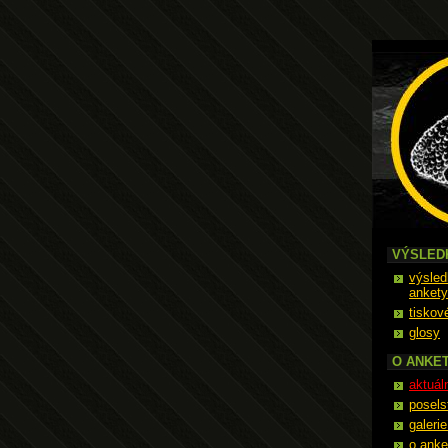
Ropák
VÝSLED
výsled
ankety
tiskov
glosy
O ANKE
aktuál
posels
galeri
o anke