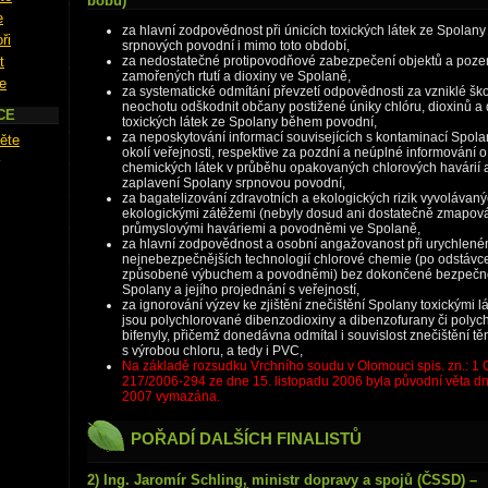
bobů)
e
za hlavní zodpovědnost při únicích toxických látek ze Spolany 
ři
srpnových povodní i mimo toto období,
t
za nedostatečné protipovodňové zabezpečení objektů a poz
zamořených rtutí a dioxiny ve Spolaně,
e
za systematické odmítání převzetí odpovědnosti za vzniklé šk
neochotu odškodnit občany postižené úniky chlóru, dioxinů a 
CE
toxických látek ze Spolany během povodní,
za neposkytování informací souvisejících s kontaminací Spolan
ěte
okolí veřejnosti, respektive za pozdní a neúplné informování o
chemických látek v průběhu opakovaných chlorových havárií 
zaplavení Spolany srpnovou povodní,
za bagatelizování zdravotních a ekologických rizik vyvolávaný
ekologickými zátěžemi (nebyly dosud ani dostatečně zmapová
průmyslovými haváriemi a povodněmi ve Spolaně,
za hlavní zodpovědnost a osobní angažovanost při urychlené
nejnebezpečnějších technologií chlorové chemie (po odstávc
způsobené výbuchem a povodněmi) bez dokončené bezpečno
Spolany a jejího projednání s veřejností,
za ignorování výzev ke zjištění znečištění Spolany toxickými l
jsou polychlorované dibenzodioxiny a dibenzofurany či polyc
bifenyly, přičemž donedávna odmítal i souvislost znečištění tě
s výrobou chloru, a tedy i PVC,
Na základě rozsudku Vrchního soudu v Olomouci spis. zn.: 1 
217/2006-294 ze dne 15. listopadu 2006 byla původní věta dn
2007 vymazána.
POŘADÍ DALŠÍCH FINALISTŮ
2) Ing. Jaromír Schling, ministr dopravy a spojů (ČSSD) –