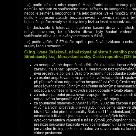
a) podle názoru mise expertů Mezinárodní unie ochrany pří
nemůže být park za současného stavu zařazen do kategorie II – ná
neboť je zejména nepochopitelná jeho zonace (velké množství mal
došlo k porušení zásady bezzásahovosti v prvních zónách, byl
holoseče, poškozovaly se ekosystémy těžkou lesní mechanizací a 
b) docházelo k tolerování ilegálního kácení dřeva v místech
nebylo povoleno, ke krádežím dřeva, byly špatně vedené
vytěženém dřevu a utajovány informace o těžbě,
c) podle zjištění ČIŽP došlo opět k porušování zákona o ochra
krajiny řadou rozhodnutí.
6) Ing. Ivana Jirásková, náměstkyně ministra životního pros
Středočeský kraj, Moravskoslezský, Česká republika (128 b
za neodpovědné doporučení udělit několikamiliardovou veře
zakázku na sanaci Spolany, a. s., Neratovice bez výběrového ř
nyní prošetřuje policie a Úřad pro ochranu hospodářské soutě
za osobní angažovanost ve prospěch velkokapacitních spal
při přípravě plánu odpadového hospodářství (POH) České rep
angažovanost proti účinným opatřením určeným k minimalizac
odpadů a k omezení rizikových složek odpadů v tomto plánu,
za netransparentní prosazování zapojení firem prosazujících 
odpadového hospodářství ČR antiekologické zájmy,
za souhlasné stanovisko, vydané v říjnu 2002 dle zákona o p
vlivů na životní prostředí, pro výstavbu nové cementárny ve Š
blízko Národní přírodní památky Šipka se 114 podmínkami, čí
odsoudila k likvidaci jedno ze dvou nejkvalitnějších ložisek
vysokoprocentních vápenců u nás k výrobě „obyčejného“ cem
přestože současná kapacita všech cementáren u nás je využ
jen z jedné třetiny, takže není reálné, že stavba bude na konc
vůbec postavena.