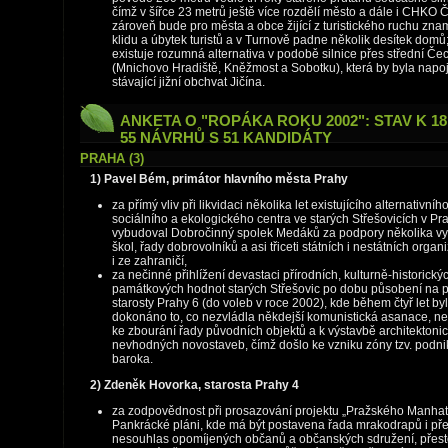
čímž v šířce 23 metrů ještě více rozdělí město a dále i CHKO Č
zároveň bude pro města a obce žijící z turistického ruchu zn
klidu a úbytek turistů a v Turnově padne několik desítek domů
existuje rozumná alternativa v podobě silnice přes střední Če
(Mnichovo Hradiště, Kněžmost a Sobotku), která by byla napo
stávající jižní obchvat Jičína.
ANKETA O "ROPÁKA ROKU 2002": STAV K 18. 4
55 NÁVRHŮ S 51 KANDIDÁTY
PRAHA (3)
1) Pavel Bém, primátor hlavního města Prahy
za přímý vliv při likvidaci několika let existujícího alternativníh
sociálního a ekologického centra ve starých Střešovicích v Pra
vybudoval Dobročinný spolek Medáků za podpory několika v
škol, řady dobrovolníků a asi třiceti státních i nestátních organ
i ze zahraničí,
za nečinné přihlížení devastaci přírodních, kulturně-historický
památkových hodnot starých Střešovic po dobu působení na 
starosty Prahy 6 (do voleb v roce 2002), kde během čtyř let by
dokonáno to, co nezvládla někdejší komunistická asanace, n
ke zbourání řady původních objektů a k výstavbě architektoni
nevhodných novostaveb, čímž došlo ke vzniku zóny tzv. podn
baroka.
2) Zdeněk Hovorka, starosta Prahy 4
za zodpovědnost při prosazování projektu „Pražského Manhat
Pankrácké pláni, kde má být postavena řada mrakodrapů i př
nesouhlas opomíjených občanů a občanských sdružení, přesto