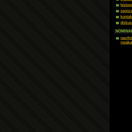
histori
sponzo
kontak
diskus
NOMINA
navrhn
ropáka