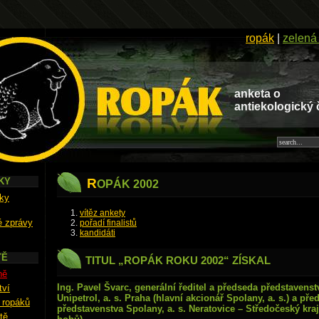
ropák
|
zelená
anketa o
antiekologický 
KY
R
OPÁK 2002
ky
vítěz ankety
é zprávy
pořadí finalistů
kandidáti
TĚ
TITUL „ROPÁK ROKU 2002“ ZÍSKAL
ně
Ing. Pavel Švarc, generální ředitel a předseda představenst
tví
Unipetrol, a. s. Praha (hlavní akcionář Spolany, a. s.) a pře
e ropáků
představenstva Spolany, a. s. Neratovice – Středočeský kraj
tě