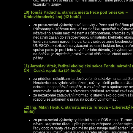
což nese znaky střetu zájmu mezi státní ochranou přírody a 
těžařskými zájmy.
10) Tomáš Paducha, starosta města Pece pod Sněžkou –
Královéhradecký kraj (42 bodů)
za prosazování výstavby nové lanovky z Pece pod Sněžkou p
Růžohorky a Růžovou horu až na Sněžku společně s výstavb
lyžařského areálu mezi městem a Růžohorkami, přestože by šl
negativní zásah do středoevropsky unikátního křehkého eko
tundry na území národního parku a v jádrové zóně biosférické
UNESCO a k rizikovému vykácení asi osmi hektarů lesa, a př
správa parku je proti této stavbě i z toho důvodu, že vybudova
na Sněžku je zbytečné, protože velká většina lidí chodí nahoru
pěšky.
11) Jaroslav Vítek, ředitel ekologické sekce Fondu národní
ČR – Česká republika (34 bodů)
za přidělení několikamiliardové veřejné zakázky na sanaci Spo
Neratovice bez výběrového řízení, což nyní šetří policie a Úřa
ochranu hospodářské soutěže, a za záměrné a opakované ne
informování veřejnosti o důvodech přidělení uvedené zakázky
za nezákonné zatajování informací o starých ekologických zát
rozporu se zákonem o právu na poskytnutí informací.
12) Ing. Milan Hejduk, starosta města Turnova – Liberecký k
bodů)
za prosazování výstavby rychlostní silnice R35 v trase Turnov 
návrhu krajského úřadu i přes protesty veřejnosti, občanských
řady obcí; varianta však pro město představuje další zdržení, 
povede 200 metrů vedle tři roky starého průtahu současné silni