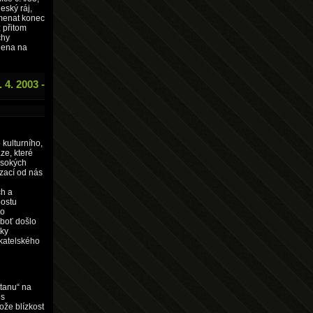
eský ráj,
amenat konec
; přitom
chy
jena na
. 2003 -
o kulturního,
ze, které
ysokých
izací od nás
ch a
postu
lo
eboť došlo
cky
ikatelského
tanu“ na
es
že blízkost