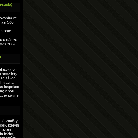
oravský
žováním ve
 asi 560
kolonie
u u nás ve
yvatelstva
u –
otocyklové
u navzdory
nec závod
 tratí, a
ská inspekce
un; vinou
ož je patrně
itě Viničky
dek, kterým
hrožení
to těžby,