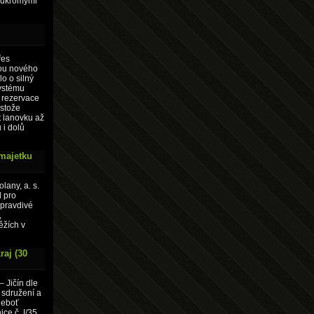
soukromými
řes
ou nového
o o silný
systému
 rezervace
estože
t lanovku až
 i dolů
 majetku
lany, a. s.
d pro
pravdivé
,
ěžích v
raj (30
– Jičín dle
 sdružení a
neboť
ce č. I/35,