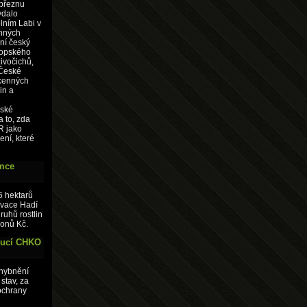
 březnu
ydalo
lním Labi v
inných
dní český
ropského
živočichů,
 České
 cenných
in a
eské
 to, zda
R jako
ení, které
emce
5 hektarů
rvace Hadí
ruhů rostlin
ionů Kč.
doucí CHKO
chybnění
stav, za
ochrany