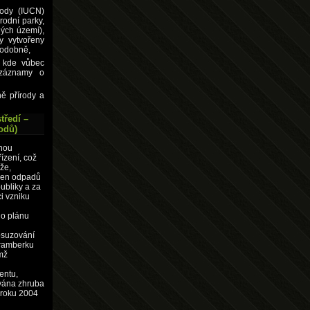
rody (IUCN)
rodní parky,
ých území),
y vytvořeny
podobně,
, kde vůbec
 záznamy o
ně přírody a
tředí –
odů)
jnou
ízení, což
že,
oven odpadů
ubliky a za
i vzniku
do plánu
osuzování
tramberku
mž
entu,
ívána zhruba
i roku 2004