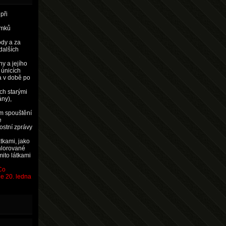
při
emků
ody a za
dalších
y a jejího
 únicích
a v době po
ch starými
ny),
m spouštění
e
stní zprávy
átkami, jako
hlorované
mito látkami
Co
e 20. ledna