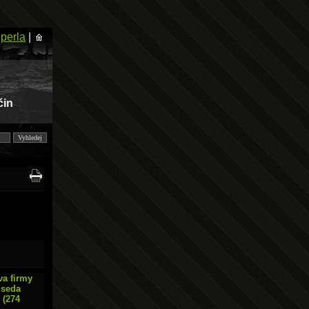
 perla
|
čin
va firmy
dseda
 (274