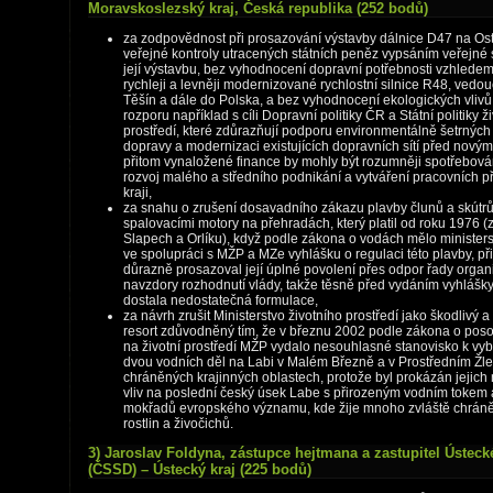
Moravskoslezský kraj, Česká republika (252 bodů)
za zodpovědnost při prosazování výstavby dálnice D47 na Os
veřejné kontroly utracených státních peněz vypsáním veřejné
její výstavbu, bez vyhodnocení dopravní potřebnosti vzhledem 
rychleji a levněji modernizované rychlostní silnice R48, vedo
Těšín a dále do Polska, a bez vyhodnocení ekologických vlivů,
rozporu například s cíli Dopravní politiky ČR a Státní politiky ž
prostředí, které zdůrazňují podporu environmentálně šetrnýc
dopravy a modernizaci existujících dopravních sítí před novým
přitom vynaložené finance by mohly být rozumněji spotřebov
rozvoj malého a středního podnikání a vytváření pracovních pří
kraji,
za snahu o zrušení dosavadního zákazu plavby člunů a skútrů
spalovacími motory na přehradách, který platil od roku 1976 
Slapech a Orlíku), když podle zákona o vodách mělo ministers
ve spolupráci s MŽP a MZe vyhlášku o regulaci této plavby, př
důrazně prosazoval její úplné povolení přes odpor řady organ
navzdory rozhodnutí vlády, takže těsně před vydáním vyhlášky
dostala nedostatečná formulace,
za návrh zrušit Ministerstvo životního prostředí jako škodlivý 
resort zdůvodněný tím, že v březnu 2002 podle zákona o poso
na životní prostředí MŽP vydalo nesouhlasné stanovisko k vy
dvou vodních děl na Labi v Malém Březně a v Prostředním Žl
chráněných krajinných oblastech, protože byl prokázán jejich 
vliv na poslední český úsek Labe s přirozeným vodním tokem 
mokřadů evropského významu, kde žije mnoho zvláště chrán
rostlin a živočichů.
3) Jaroslav Foldyna, zástupce hejtmana a zastupitel Ústeck
(ČSSD) – Ústecký kraj (225 bodů)