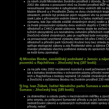
za návrh zrušit Ministerstvo životního prostředí z důvodu, že v
2002 dle zákona o posouzení vlivů na životní prostředí MŽP v
nesouhlasné stanovisko k vybudování dvou vodních děl na do
Malém Březně a v Prostředím Žlebu ve dvou chráněných kraj
oblastech, protože byl prokázán jejich negativní vliv na posle
úsek Labe s přirozeným vodním tokem a s řadou mokřadů ev
významu, kde žije několik zvláště chráněných druhů rostlin a 
za trvalé prosazování výstavby dvou vodních stupňů v CHKO
středohoří a CHKO Labské pískovce, kterou dojde ke zničení
lužních ekosystémů a k nevratnému ovlivnění příbřežních rostl
živočichů včetně chráněných, jako je například bobr evropský,
za prosazování urychlené výstavby dálnice D8 přes CHKO Č
středohoří a přírodní park Východní Krušné hory bez ohledu na
splňuje ekologické zákony a zda Ředitelství silnic a dálnice Č
investor předkládá všechny potřebné doklady do správních říz
se kvůli tomu zpomalují.
4) Miroslav Binder, zemědělský podnikatel z Jemnic a náj
pozemků u Rajchéřova – Jihočeský kraj (187 bodů)
za na jaře roku 2002 nezákonné rozorání a osetí ječmenem 6
luk s bohatou biodiverzitou v ochranném pásmu přírodní reze
vrch u Rajchéřova s biotopy nejméně 18 zvláště chráněných d
a živočichů s vyčíslenou škodou na životním prostředí 230 mil
5) Ing. Ivan Žlábek, ředitel Národního parku Šumava a ve
Šumava – Jihočeský kraj (185 bodů)
za diskreditaci a ostudu parku v mezinárodním měřítku a zpo
jeho smyslu, za poškození šumavské přírody a za její žalostný 
nedodržování zákonů a vydávaných rozhodnutí státní správy 
přírody, neboť: