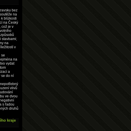
travsku bez
 soutěže na
k blízkosti
ucí na Český
 což je v
ivotního
h způsobů
i stavbami;
ány na
ležitostí v
 se
(zejména na
tvo vydat
itom
izací a
 se do ní
a nepotřebný
uzení vlivů
budování
ebu ve dvou
negativní
a s řadou
ěných druhů
ého kraje