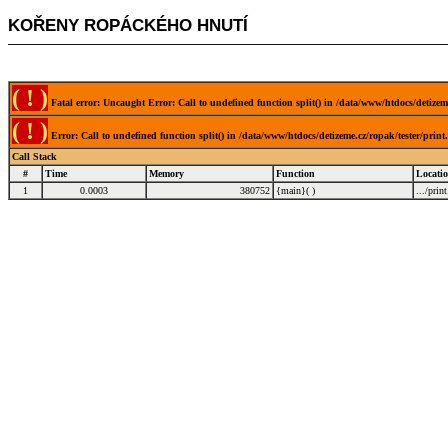
KOŘENY ROPÁCKÉHO HNUTÍ
( ! )
Fatal error: Uncaught Error: Call to undefined function split() in /data/www/htdocs/detizem
( ! )
Error: Call to undefined function split() in /data/www/htdocs/detizeme.cz/ropak/tester/prin
Call Stack
#
Time
Memory
Function
Locati
1
0.0003
380752
{main}( )
.../prin